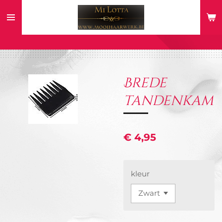
Ga
direct
naar
de
hoofdinhoud
Brede
tandenkam
€ 4,95
kleur