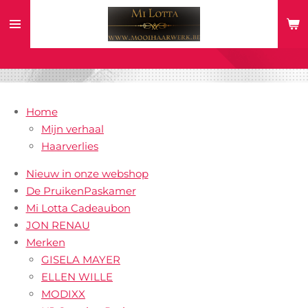
Ga
direct
naar
de
hoofdinhoud
Home
Mijn verhaal
Haarverlies
Nieuw in onze webshop
De PruikenPaskamer
Mi Lotta Cadeaubon
JON RENAU
Merken
GISELA MAYER
ELLEN WILLE
MODIXX