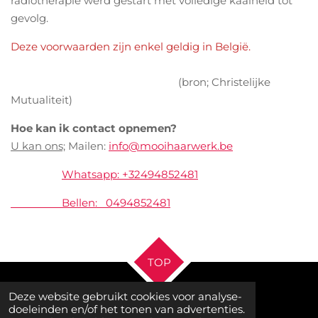
radiotherapie werd gestart met volledige kaalheid tot
gevolg.
Deze voorwaarden zijn enkel geldig in België.
(bron; Christelijke
Mutualiteit)
Hoe kan ik contact opnemen?
U kan ons;
Mailen:
info@mooihaarwerk.be
Whatsapp: +32494852481
Bellen: 0494852481
TOP
Deze website gebruikt cookies voor analyse-
© 2020 -2026 Mi Lotta CommV
doeleinden en/of het tonen van advertenties.