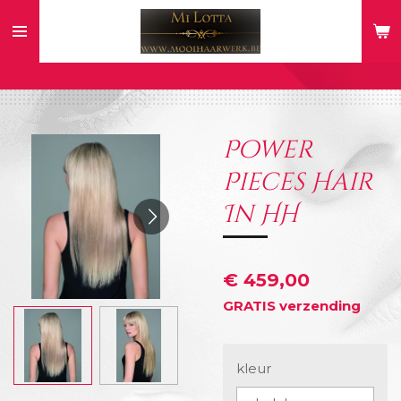
Ga
direct
naar
de
hoofdinhoud
Power
Pieces Hair
In HH
€ 459,00
GRATIS verzending
kleur