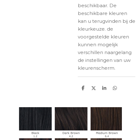
beschikbaar. De
beschikbare kleuren
kan u terugvinden bij de
kleurkeuze. de
voorgestelde kleuren
kunnen mogelijk
verschillen naargelang
de instellingen van uw
kleurenscherm.
D
D
S
D
e
e
h
e
l
e
a
l
e
l
r
e
n
e
n