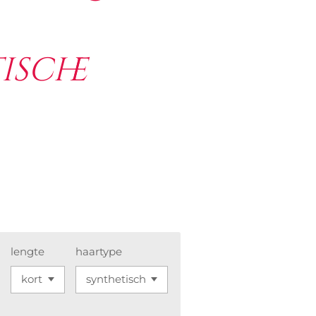
ische
lengte
haartype