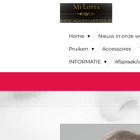
Ga
direct
naar
de
Home
Nieuw in onze 
hoofdinhoud
Pruiken
Accessoires
INFORMATIE
Afspraak/