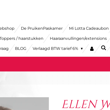
webshop
De PruikenPaskamer
Mi Lotta Cadeaubon
Toppers / haarstukken
Haaraanvullingen/extensions
vraag
BLOG
Verlaagd BTW tarief 6%
Ellen W