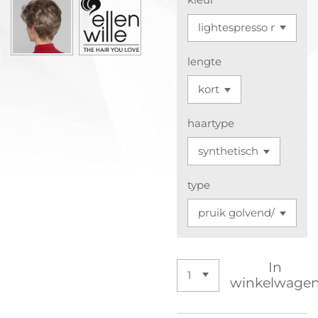
lengte
haartype
type
In
winkelwage