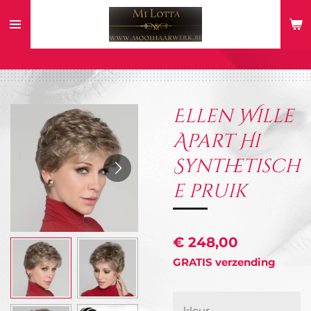
Ga
direct
naar
de
hoofdinhoud
Ellen Wille
Apart Hi
Synthetisch
e pruik
€ 248,00
GRATIS verzending
kleur