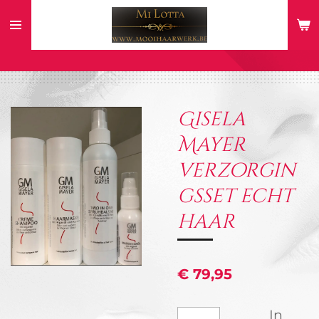
Ga
direct
naar
de
hoofdinhoud
Gisela
Mayer
verzorgin
gsset echt
haar
€ 79,95
In