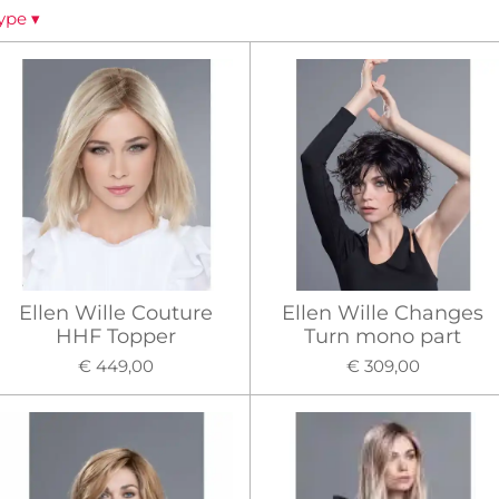
type
▾
Ellen Wille Couture
Ellen Wille Changes
HHF Topper
Turn mono part
€ 449,00
€ 309,00