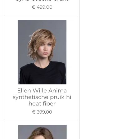
€ 499,00
Ellen Wille Anima
synthetische pruik hi
heat fiber
€ 399,00