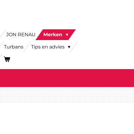
JON RENAU
Merken
Turbans
Tips en advies