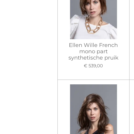
Ellen Wille French
mono part
synthetische pruik
€ 539,00