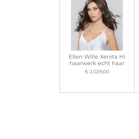
Ellen Wille Xenita Hi
haarwerk echt haar
€ 2.029,00