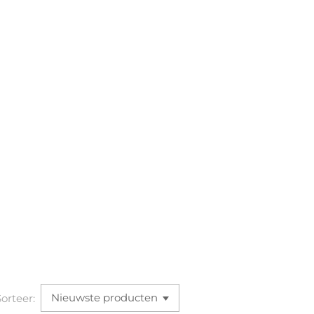
Sorteer: