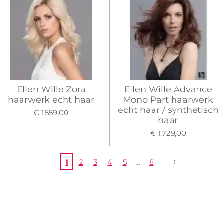
Ellen Wille Zora
Ellen Wille Advance
haarwerk echt haar
Mono Part haarwerk
echt haar / synthetisch
€ 1.559,00
haar
€ 1.729,00
1
2
3
4
5
8