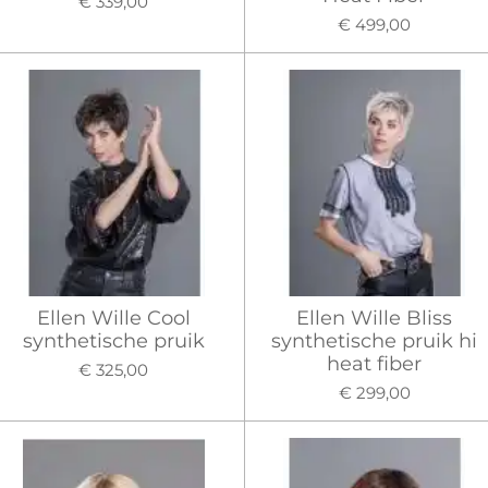
€ 339,00
€ 499,00
Ellen Wille Cool
Ellen Wille Bliss
synthetische pruik
synthetische pruik hi
heat fiber
€ 325,00
€ 299,00